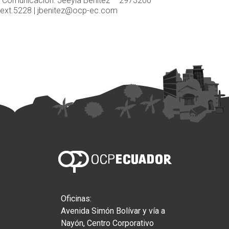
Comunicación: Jeeyla Benítez – 2973200
ext.5228 |
jbenitez@ocp-ec.com
Oficinas:
Avenida Simón Bolívar y vía a
Nayón, Centro Corporativo