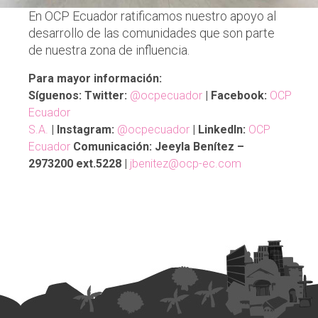
En OCP Ecuador ratificamos nuestro apoyo al
desarrollo de las comunidades que son parte
de nuestra zona de influencia.
Para mayor información:
Síguenos: Twitter:
@ocpecuador
| Facebook:
OCP
Ecuador
S.A.
| Instagram:
@ocpecuador
| LinkedIn:
OCP
Ecuador
Comunicación: Jeeyla Benítez –
2973200 ext.5228 |
jbenitez@ocp-ec.com