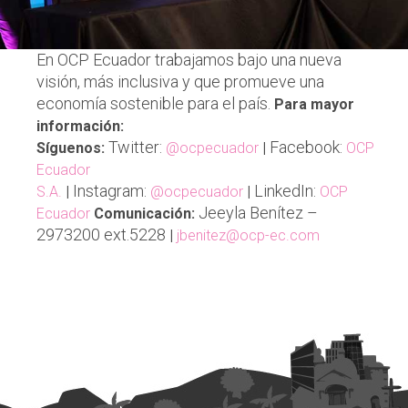
En OCP Ecuador trabajamos bajo una nueva
visión, más inclusiva y que promueve una
economía sostenible para el país.
Para mayor
información:
Twitter:
Facebook:
Síguenos:
@ocpecuador
|
OCP
Ecuador
Instagram:
LinkedIn:
S.A.
|
@ocpecuador
|
OCP
Jeeyla Benítez –
Ecuador
Comunicación:
2973200 ext.5228
|
jbenitez@ocp-ec.com