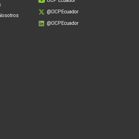
OCP Ecuador
s
@OCPEcuador
 Nosotros
@OCPEcuador