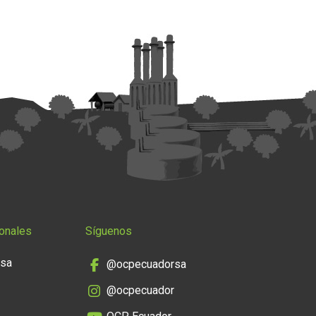
onales
Síguenos
nsa
@ocpecuadorsa
@ocpecuador