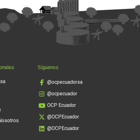
onales
Síguenos
nsa
@ocpecuadorsa
@ocpecuador
OCP Ecuador
s
@OCPEcuador
 Nosotros
@OCPEcuador