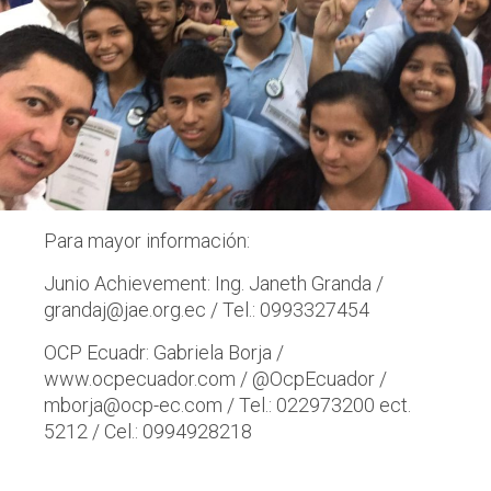
Para mayor información:
Junio Achievement: Ing. Janeth Granda /
grandaj@jae.org.ec / Tel.: 0993327454
OCP Ecuadr: Gabriela Borja /
www.ocpecuador.com / @OcpEcuador /
mborja@ocp-ec.com / Tel.: 022973200 ect.
5212 / Cel.: 0994928218