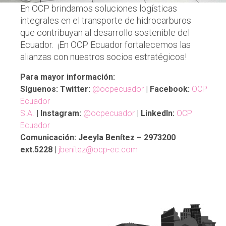
En OCP brindamos soluciones logísticas
integrales en el transporte de hidrocarburos
que contribuyan al desarrollo sostenible del
Ecuador. ¡En OCP Ecuador fortalecemos las
alianzas con nuestros socios estratégicos!
Para mayor información:
Síguenos: Twitter:
@ocpecuador
| Facebook:
OCP
Ecuador
S.A.
| Instagram:
@ocpecuador
| LinkedIn:
OCP
Ecuador
Comunicación: Jeeyla Benítez – 2973200
ext.5228 |
jbenitez@ocp-ec.com