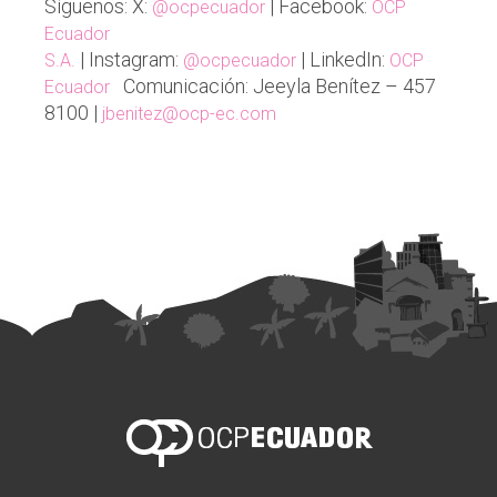
Síguenos: X:
| Facebook:
@ocpecuador
OCP
Ecuador
| Instagram:
| LinkedIn:
S.A.
@ocpecuador
OCP
Comunicación: Jeeyla Benítez – 457
Ecuador
8100 |
jbenitez@ocp-ec.com