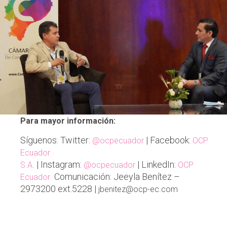
Para mayor información:
Síguenos: Twitter:
| Facebook:
@ocpecuador
OCP
Ecuador
| Instagram:
| LinkedIn:
S.A.
@ocpecuador
OCP
Comunicación: Jeeyla Benítez –
Ecuador
2973200 ext.5228 |
jbenitez@ocp-ec.com