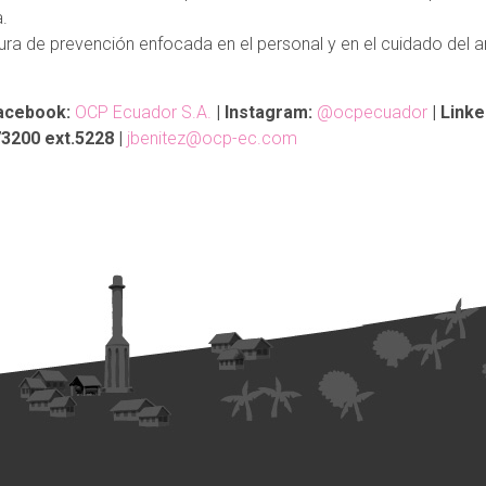
.
a de prevención enfocada en el personal y en el cuidado del a
acebook:
OCP Ecuador S.A.
| Instagram:
@ocpecuador
| Linke
3200 ext.5228 |
jbenitez@ocp-ec.com