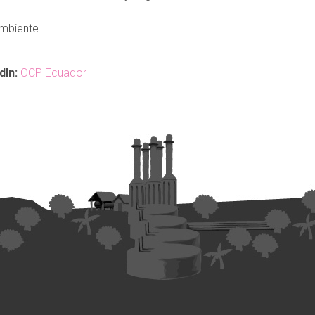
mbiente.
dIn:
OCP Ecuador