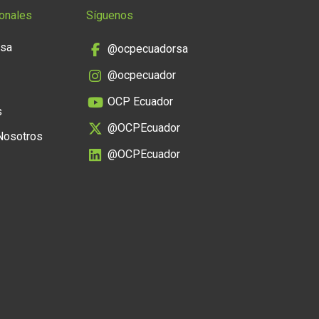
onales
Síguenos
nsa
@ocpecuadorsa
@ocpecuador
OCP Ecuador
s
@OCPEcuador
 Nosotros
@OCPEcuador