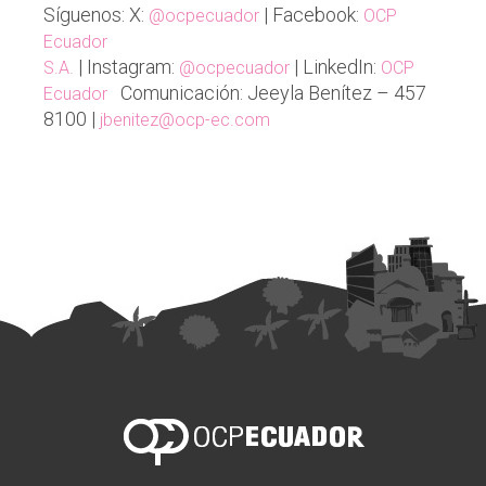
Síguenos: X:
| Facebook:
@ocpecuador
OCP
Ecuador
| Instagram:
| LinkedIn:
S.A.
@ocpecuador
OCP
Comunicación: Jeeyla Benítez – 457
Ecuador
8100 |
jbenitez@ocp-ec.com