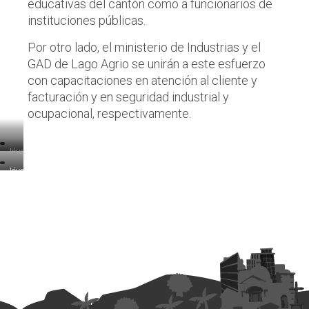
educativas del cantón como a funcionarios de
instituciones públicas.
Por otro lado, el ministerio de Industrias y el
GAD de Lago Agrio se unirán a este esfuerzo
con capacitaciones en atención al cliente y
facturación y en seguridad industrial y
ocupacional, respectivamente.
Jóvenes
emprendedores
Jóvenes
de
emprendedores
Sucumbíos
de
podrán
Sucumbíos
mejorar
podrán
su
mejorar
producción
su
de
producción
muebles
de
muebles