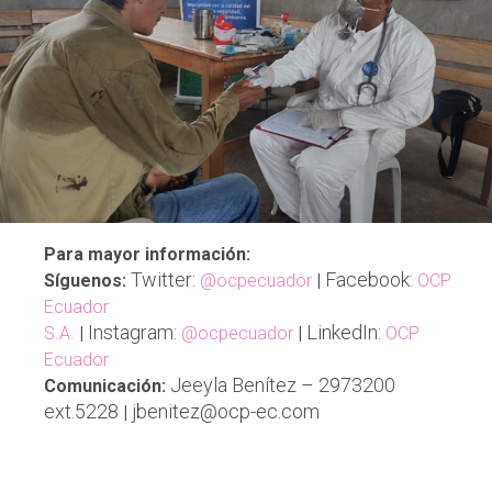
Para mayor información:
Twitter:
Facebook:
Síguenos:
@ocpecuador
|
OCP
Ecuador
Instagram:
LinkedIn:
S.A.
|
@ocpecuador
|
OCP
Ecuador
Jeeyla Benítez – 2973200
Comunicación:
ext.5228
jbenitez@ocp-ec.com
|