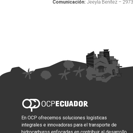
Comunicación:
Jeeyla Benítez – 297
En OCP ofrecemos soluciones logísticas
integrales e innovadoras para el transporte de
hidrocarburos enfocadas en contribuir al desarrollo