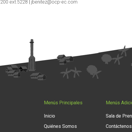
3200 ext.5228
|
jbenitez@ocp-ec.com
Menús Principales
Menús Adici
Inicio
Sala de Pre
Quiénes Somos
Contáctenos