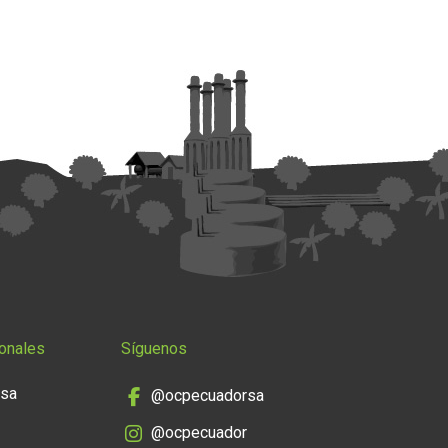
onales
Síguenos
nsa
@ocpecuadorsa
@ocpecuador