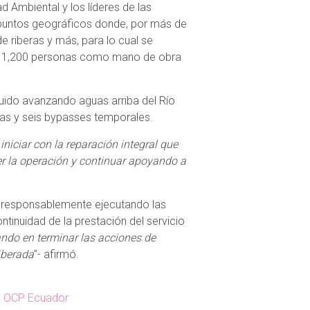
ad Ambiental y los líderes de las
 puntos geográficos donde, por más de
e riberas y más, para lo cual se
te 1,200 personas como mano de obra
guido avanzando aguas arriba del Río
vas y seis bypasses temporales.
niciar con la reparación integral que
r la operación y continuar apoyando a
o responsablemente ejecutando las
ntinuidad de la prestación del servicio
ando en terminar las acciones de
iberada
”- afirmó.
:
OCP Ecuador