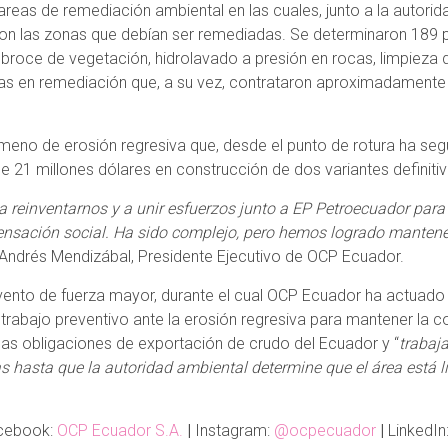
s tareas de remediación ambiental en las cuales, junto a la autorid
ron las zonas que debían ser remediadas. Se determinaron 189
broce de vegetación, hidrolavado a presión en rocas, limpieza d
stas en remediación que, a su vez, contrataron aproximadamen
nómeno de erosión regresiva que, desde el punto de rotura ha se
 21 millones dólares en construcción de dos variantes definiti
 reinventarnos y a unir esfuerzos junto a EP Petroecuador para i
ensación social. Ha sido complejo, pero hemos logrado mantene
 Andrés Mendizábal, Presidente Ejecutivo de OCP Ecuador.
vento de fuerza mayor, durante el cual OCP Ecuador ha actuad
 trabajo preventivo ante la erosión regresiva para mantener la co
 las obligaciones de exportación de crudo del Ecuador y “
trabaj
s hasta que la autoridad ambiental determine que el área está l
cebook:
OCP Ecuador S.A.
|
Instagram:
@ocpecuador
|
LinkedIn