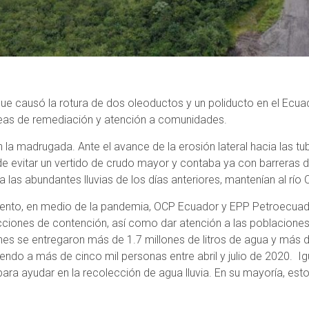
ue causó la rotura de dos oleoductos y un poliducto en el Ecua
areas de remediación y atención a comunidades.
n la madrugada. Ante el avance de la erosión lateral hacia las tub
e evitar un vertido de crudo mayor y contaba ya con barreras 
a las abundantes lluvias de los días anteriores, mantenían al rí
vento, en medio de la pandemia, OCP Ecuador y EPP Petroecuado
ciones de contención, así como dar atención a las poblaciones 
s se entregaron más de 1.7 millones de litros de agua y más d
endo a más de cinco mil personas entre abril y julio de 2020. 
 para ayudar en la recolección de agua lluvia. En su mayoría, es