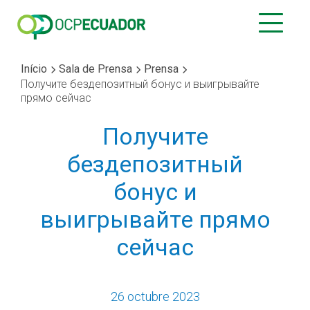
Início
Sala de Prensa
Prensa
Получите бездепозитный бонус и выигрывайте
прямо сейчас
Получите
бездепозитный
бонус и
выигрывайте прямо
сейчас
26 octubre 2023