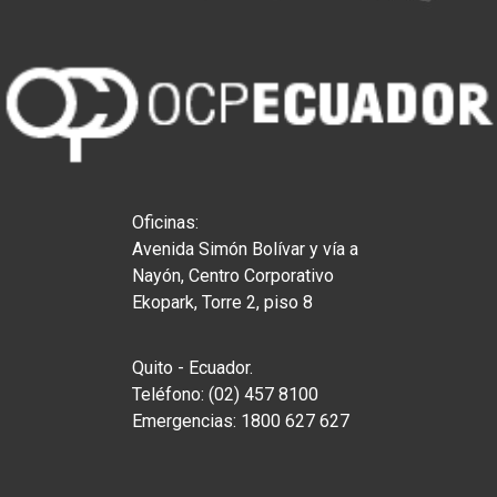
Oficinas:
Avenida Simón Bolívar y vía a
Nayón, Centro Corporativo
Ekopark, Torre 2, piso 8
Quito - Ecuador.
Teléfono: (02) 457 8100
Emergencias: 1800 627 627