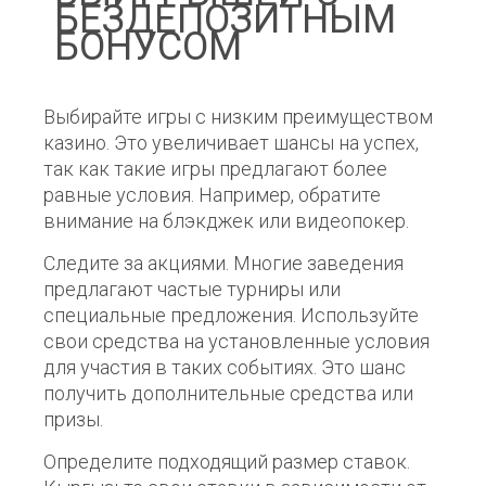
БЕЗДЕПОЗИТНЫМ
БОНУСОМ
Выбирайте игры с низким преимуществом
казино. Это увеличивает шансы на успех,
так как такие игры предлагают более
равные условия. Например, обратите
внимание на блэкджек или видеопокер.
Следите за акциями. Многие заведения
предлагают частые турниры или
специальные предложения. Используйте
свои средства на установленные условия
для участия в таких событиях. Это шанс
получить дополнительные средства или
призы.
Определите подходящий размер ставок.