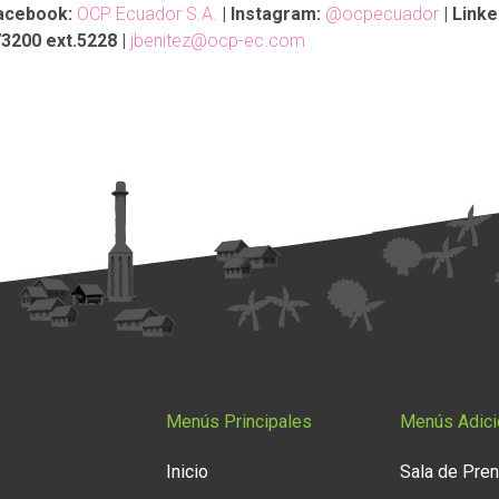
acebook:
OCP Ecuador S.A.
| Instagram:
@ocpecuador
| Linke
3200 ext.5228 |
jbenitez@ocp-ec.com
Menús Principales
Menús Adici
Inicio
Sala de Pre