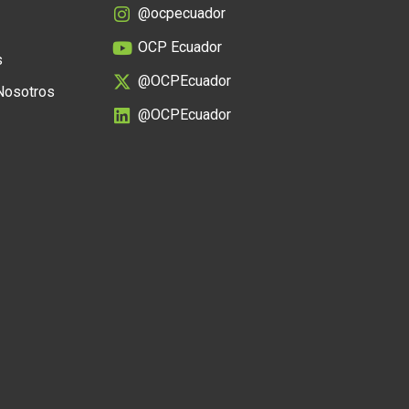
@ocpecuador
OCP Ecuador
s
@OCPEcuador
 Nosotros
@OCPEcuador