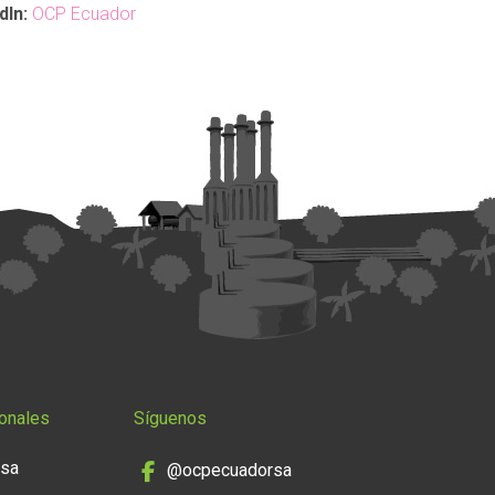
dIn:
OCP Ecuador
onales
Síguenos
nsa
@ocpecuadorsa