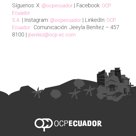
Síguenos: X:
| Facebook:
@ocpecuador
OCP
Ecuador
| Instagram:
| LinkedIn:
S.A.
@ocpecuador
OCP
Comunicación: Jeeyla Benítez – 457
Ecuador
8100 |
jbenitez@ocp-ec.com