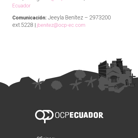
Ecuador
Jeeyla Benítez – 2973200
Comunicación:
ext.5228
|
jbenitez@ocp-ec.com