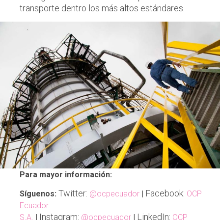
transporte dentro los más altos estándares.
Para mayor información:
Twitter:
Facebook:
Síguenos:
@ocpecuador
|
OCP
Ecuador
Instagram:
LinkedIn:
S.A.
|
@ocpecuador
|
OCP