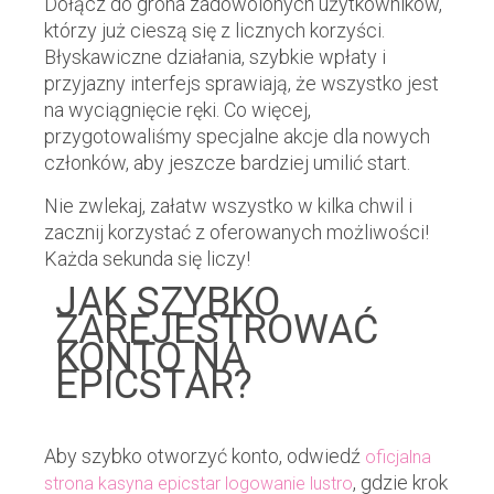
Dołącz do grona zadowolonych użytkowników,
którzy już cieszą się z licznych korzyści.
Błyskawiczne działania, szybkie wpłaty i
przyjazny interfejs sprawiają, że wszystko jest
na wyciągnięcie ręki. Co więcej,
przygotowaliśmy specjalne akcje dla nowych
członków, aby jeszcze bardziej umilić start.
Nie zwlekaj, załatw wszystko w kilka chwil i
zacznij korzystać z oferowanych możliwości!
Każda sekunda się liczy!
JAK SZYBKO
ZAREJESTROWAĆ
KONTO NA
EPICSTAR?
Aby szybko otworzyć konto, odwiedź
oficjalna
, gdzie krok
strona kasyna epicstar logowanie lustro