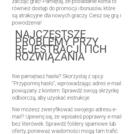
zacząć grać! Pamiętaj, że posiadanie konta to
również dostęp do promocji i bonusów, które
są atrakcyjne dla nowych graczy. Ciesz się grą i
powodzenia!
NAJCZĘSTSZE
PROBLEMY PRZY
REJESTRACJI I ICH
ROZWIĄZANIA
Nie pamiętasz hasła? Skorzystaj z opcji
“Przypomnij hasło”, wprowadzając adres e-mail
powiązany z kontem. Sprawdź swoją skrzynkę
odbiorczą, aby uzyskać instrukcje.
Nie możesz zweryfikować swojego adresu e-
mail? Upewnij się, że wpisałeś poprawny e-mail
bez literówek. Sprawdź foldery spamowe lub
oferty, ponieważ wiadomości mogą tam trafić.