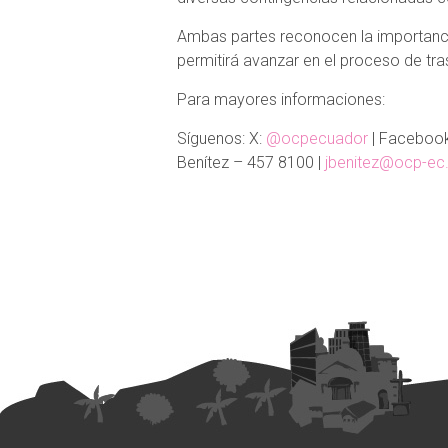
Ambas partes reconocen la importanci
permitirá avanzar en el proceso de tr
Para mayores informaciones:
Síguenos: X:
@ocpecuador
| Faceboo
Benítez – 457 8100 |
jbenitez@ocp-e