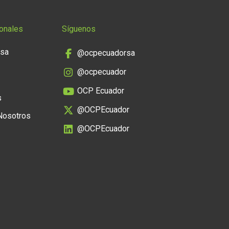
onales
Síguenos
nsa
@ocpecuadorsa
@ocpecuador
OCP Ecuador
s
@OCPEcuador
 Nosotros
@OCPEcuador