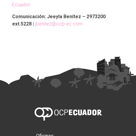
Ecuador
Comunicación: Jeeyla Benítez – 2973200
ext.5228 |
jbenitez@ocp-ec.com
Oficinas: