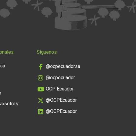
onales
Síguenos
nsa
@ocpecuadorsa
@ocpecuador
OCP Ecuador
s
@OCPEcuador
 Nosotros
@OCPEcuador