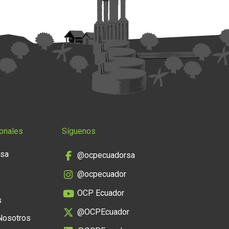
onales
Síguenos
nsa
@ocpecuadorsa
@ocpecuador
OCP Ecuador
s
@OCPEcuador
 Nosotros